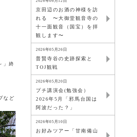
2026年06月12日
京田辺のお酒の神様を訪
れる 〜大御堂観音寺の
十一面観音（国宝）を拝
観します〜
2026年05月26日
普賢寺谷の史跡探索と
～」終
TOJ観戦
2026年05月20日
プチ講演会(勉強会）
プなど
2026年5月「邪馬台国は
阿波だった？」
2026年05月10日
お好みツアー「甘南備山