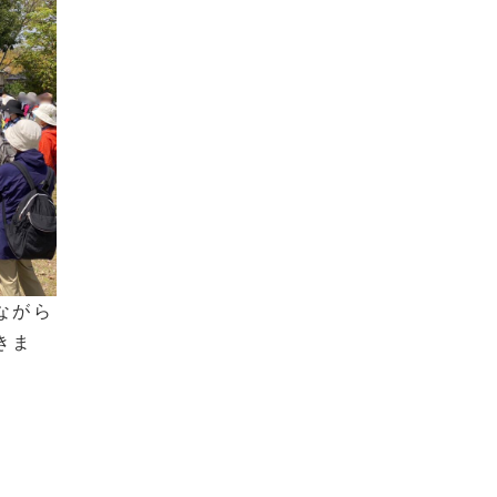
ながら
きま