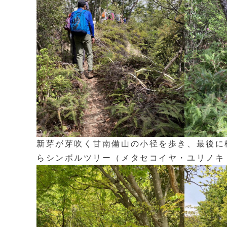
新芽が芽吹く甘南備山の小径を歩き、最後に
らシンボルツリー（メタセコイヤ・ユリノキ