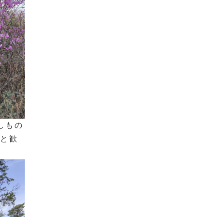
しもの
」と歓