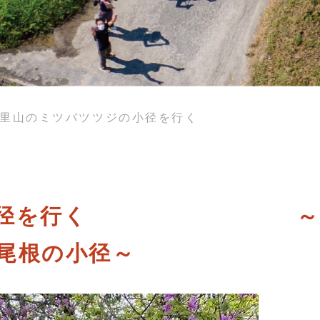
里山のミツバツツジの小径を行く ～ミツ
ツジの小径を行く ～
尾根の小径～