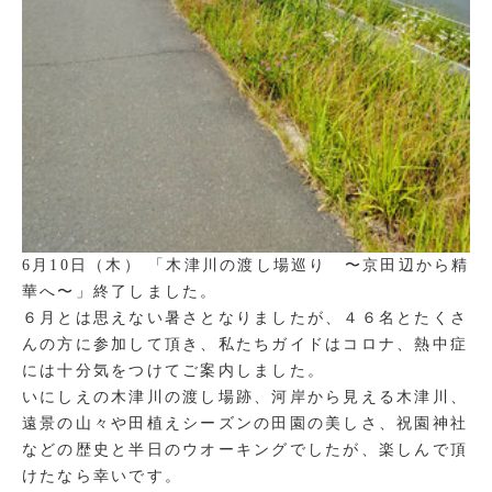
6月10日（木） 「木津川の渡し場巡り 〜京田辺から精
華へ〜」終了しました。
６月とは思えない暑さとなりましたが、４６名とたくさ
んの方に参加して頂き、私たちガイドはコロナ、熱中症
には十分気をつけてご案内しました。
いにしえの木津川の渡し場跡、河岸から見える木津川、
遠景の山々や田植えシーズンの田園の美しさ、祝園神社
などの歴史と半日のウオーキングでしたが、楽しんで頂
けたなら幸いです。