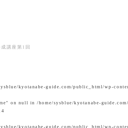
成講座第1回
sysblue/kyotanabe-guide.com/public_html/wp-conte
ame" on null in
/home/sysblue/kyotanabe-guide.com
14
sysblue/kyotanabe-guide.com/public_html/wp-conte