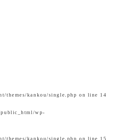
nt/themes/kankou/single.php
on line
14
/public_html/wp-
nt/themes/kankou/single.php
on line
15