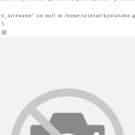
ory_nicename" on null in
/home/sysblue/kyotanabe-
15
1回