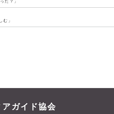
だった？」
しむ」
ィアガイド協会