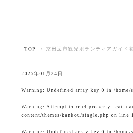
TOP
京田辺市観光ボランティアガイド養
2025年01月24日
Warning
: Undefined array key 0 in
/home/
Warning
: Attempt to read property "cat_n
content/themes/kankou/single.php
on line
Warning
: Undefined array key 0 in
/home/