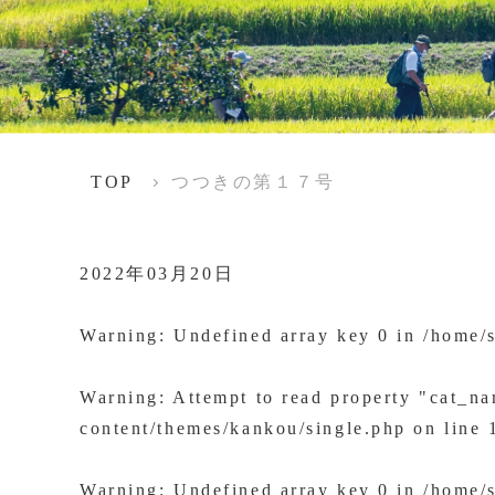
TOP
つつきの第１７号
2022年03月20日
Warning
: Undefined array key 0 in
/home/
Warning
: Attempt to read property "cat_n
content/themes/kankou/single.php
on line
Warning
: Undefined array key 0 in
/home/