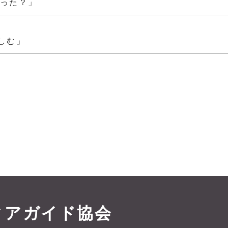
だった？」
しむ」
ィアガイド協会