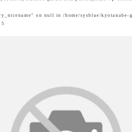
ory_nicename" on null in
/home/sysblue/kyotanabe-
15