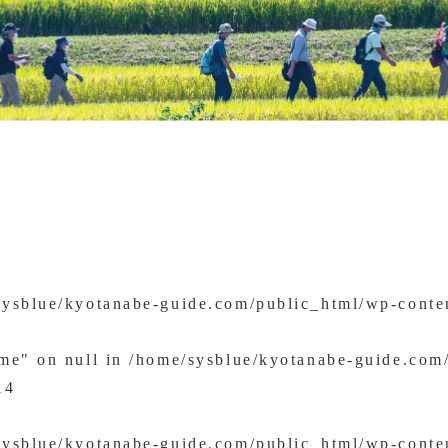
sysblue/kyotanabe-guide.com/public_html/wp-conte
ame" on null in
/home/sysblue/kyotanabe-guide.com
14
sysblue/kyotanabe-guide.com/public_html/wp-conte