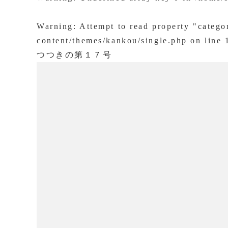
Warning
: Attempt to read property "categ
content/themes/kankou/single.php
on line
つつきの第１７号