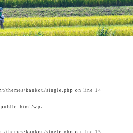
nt/themes/kankou/single.php
on line
14
/public_html/wp-
nt/themes/kankou/single.php
on line
15