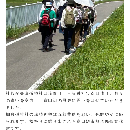
社殿が棚倉孫神社は流造り、月読神社は春日造りと各々
の違いを案内し、京田辺の歴史に思いをはせていただき
ました。
棚倉孫神社の瑞饋神輿は五穀豊穣を願い、色鮮やかに飾
られます。秋祭りに繰り出される京田辺市無形民俗文化
財です。