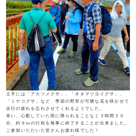
土手には「アカツメクサ」、「オオマツヨイグサ」、
「ミヤコグサ」など、季節の野草が可憐な花を咲かせて
歩行の疲れを忘れさせてくれるようでした。
幸い、心配していた雨に降られることなく３時間３０
分、約９㎞の行程を無事に終了することが出来ました。
ご参加いただいた皆さんお疲れ様でした！