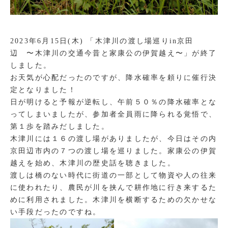
2023年6月15日(木) 「木津川の渡し場巡りin京田
辺 〜木津川の交通今昔と家康公の伊賀越え〜」が終了
しました。
お天気が心配だったのですが、降水確率を頼りに催行決
定となりました！
日が明けると予報が逆転し、午前５０％の降水確率とな
ってしまいましたが、参加者全員雨に降られる覚悟で、
第１歩を踏みだしました。
木津川には１６の渡し場がありましたが、今日はその内
京田辺市内の７つの渡し場を巡りました。家康公の伊賀
越えを始め、木津川の歴史話を聴きました。
渡しは橋のない時代に街道の一部として物資や人の往来
に使われたり、農民が川を挟んで耕作地に行き来するた
めに利用されました。木津川を横断するための欠かせな
い手段だったのですね。