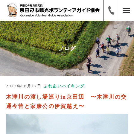
ブログ
2023年06月17日
ふれあいハイキング
木津川の渡し場巡りin京田辺 〜木津川の交
通今昔と家康公の伊賀越え〜