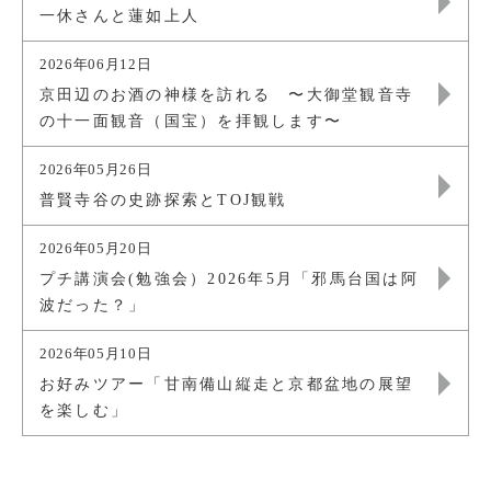
一休さんと蓮如上人
2026年06月12日
京田辺のお酒の神様を訪れる 〜大御堂観音寺
の十一面観音（国宝）を拝観します〜
2026年05月26日
普賢寺谷の史跡探索とTOJ観戦
2026年05月20日
プチ講演会(勉強会）2026年5月「邪馬台国は阿
波だった？」
2026年05月10日
お好みツアー「甘南備山縦走と京都盆地の展望
を楽しむ」