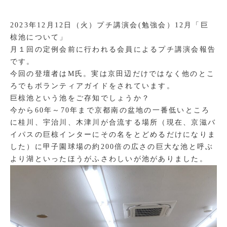
2023年12月12日（火）プチ講演会(勉強会）12月「巨
椋池について」
月１回の定例会前に行われる会員によるプチ講演会報告
です。
今回の登壇者はM氏。実は京田辺だけではなく他のとこ
ろでもボランティアガイドをされています。
巨椋池という池をご存知でしょうか？
今から60年～70年まで京都南の盆地の一番低いところ
に桂川、宇治川、木津川が合流する場所（現在、京滋バ
イパスの巨椋インターにその名をとどめるだけになりま
した）に甲子園球場の約200倍の広さの巨大な池と呼ぶ
より湖といったほうがふさわしいが池がありました。