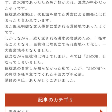
ず、淡水湖であったため魚介類がとれ、漁業が中心だっ
たそうです。
巨椋池の変貌は、伏見城を建てた秀吉による開発にはじ
まったと言われています。
また風光明媚な文人墨客に愛される景勝地であったよう
です。
しかしながら、繰り返される洪水の脅威のため、干拓す
ることとなり、巨椋池は埋め立てられ農地へと化し、一
大農業地帯となりました。
残念ながら巨椋池は消えてしまい、今では「幻の湖」と
なってしまいました。
巨椋池の名前しか知らなかった私でしたが、”幻の湖”へ
の興味を掻き立ててくれた今回のプチ公演。
講師のＭ氏、ありがとうございました。
記事のカテゴリ
定点ガイド