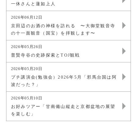
一休さんと蓮如上人
2026年06月12日
京田辺のお酒の神様を訪れる 〜大御堂観音寺
の十一面観音（国宝）を拝観します〜
2026年05月26日
普賢寺谷の史跡探索とTOJ観戦
2026年05月20日
プチ講演会(勉強会）2026年5月「邪馬台国は阿
波だった？」
2026年05月10日
お好みツアー「甘南備山縦走と京都盆地の展望
を楽しむ」