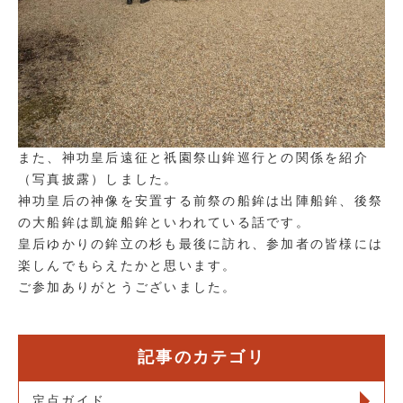
また、神功皇后遠征と祇園祭山鉾巡行との関係を紹介
（写真披露）しました。
神功皇后の神像を安置する前祭の船鉾は出陣船鉾、後祭
の大船鉾は凱旋船鉾といわれている話です。
皇后ゆかりの鉾立の杉も最後に訪れ、参加者の皆様には
楽しんでもらえたかと思います。
ご参加ありがとうございました。
記事のカテゴリ
定点ガイド