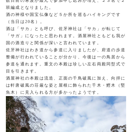
数日前の寒波が緩んで参加申し込みが増え、２３名で２
班編成となりました。
酒の神様や国宝仏像など５か所を巡るハイキングです
（当日は20名）。
酒は「サカ」とも呼び、佐牙神社は「サカ」が転じて
「サガ」になったと思われます。酒屋神社ともども我が
国の酒造りと関係が深いと言われています。
佐牙神社はわき道から参道に入りましたが、府道の歩道
整備が行われていることが分かり、今後は一の鳥居から
参道を通れます。重文の本殿は珍しい左右両殿同型式で
目を引きます。
酒屋神社の本殿は流造、正面の千鳥破風に加え、向拝に
は軒唐破風の荘厳な姿と屋根に飾られた千木・鰹木（堅
魚木）に見入られる方が多かったようです。