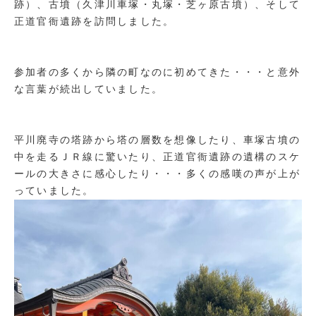
跡）、古墳（久津川車塚・丸塚・芝ヶ原古墳）、そして
正道官衙遺跡を訪問しました。
参加者の多くから隣の町なのに初めてきた・・・と意外
な言葉が続出していました。
平川廃寺の塔跡から塔の層数を想像したり、車塚古墳の
中を走るＪＲ線に驚いたり、正道官衙遺跡の遺構のスケ
ールの大きさに感心したり・・・多くの感嘆の声が上が
っていました。