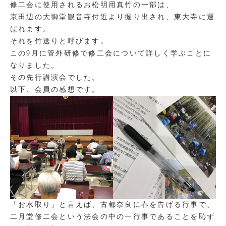
修二会に使用されるお松明用真竹の一部は、
京田辺の大御堂観音寺付近より掘り出され、東大寺に運
ばれます。
それを竹送りと呼びます。
この9月に管外研修で修二会について詳しく学ぶことに
なりました。
その先行講演会でした。
以下、会員の感想です。
「お水取り」と言えば、古都奈良に春を告げる行事で、
二月堂修二会という法会の中の一行事であることを恥ず