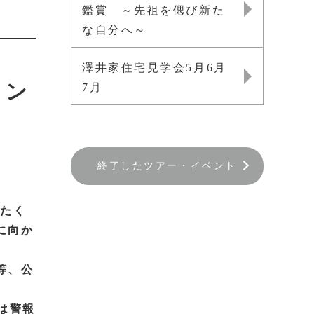
鑑賞 ～先祖を偲び新た
な自分へ～
澤井家住宅見学会5月6月
トン
7月
終了したツアー・イベント
をたく
に向か
等、公
は警報