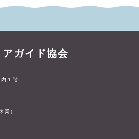
ィアガイド協会
館内１階
曜休業）