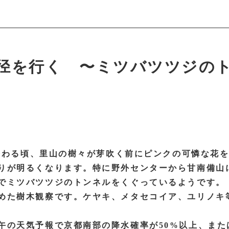
径を行く 〜ミツバツツジの
が終わる頃、里山の樹々が芽吹く前にピンクの可憐な花
りが明るくなります。特に野外センターから甘南備山
でミツバツツジのトンネルをくぐっているようです。
めた樹木観察です。ケヤキ、メタセコイア、ユリノキ
午の天気予報で京都南部の降水確率が50%以上、また