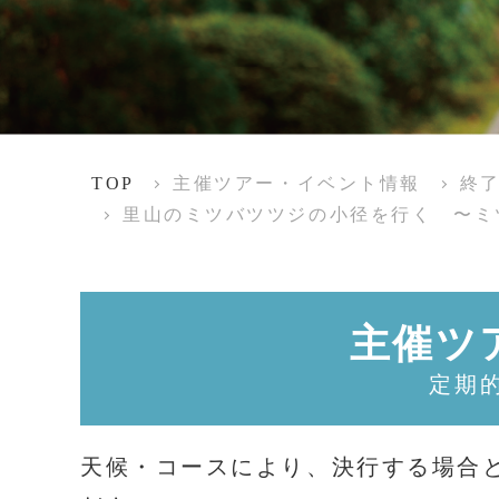
TOP
主催ツアー・イベント情報
終
里山のミツバツツジの小径を行く 〜ミ
主催ツ
定期
天候・コースにより、決行する場合