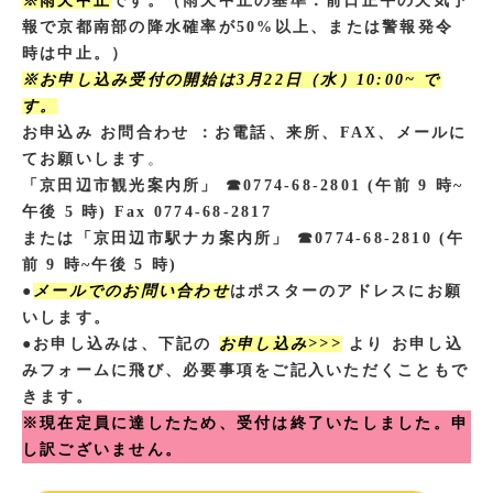
※
雨天中止
です。（雨天中止の基準：前日正午の天気予
報で京都南部の降水確率が50%以上、または警報発令
時は中止。）
※お申し込み受付の開始は3月22日（水）10:00~ で
す。
お申込み お問合わせ ：お電話、来所、FAX、メールに
てお願いします
。
「京田辺市観光案内所」 ☎︎0774-68-2801 (午前 9 時~
午後 5 時) Fax 0774-68-2817
または「京田辺市駅ナカ案内所」 ☎︎0774-68-2810 (午
前 9 時~午後 5 時)
●
メールでのお問い合わせ
はポスターのアドレスにお願
いします。
●お申し込みは、下記の
お申し込み>>>
より お申し込
みフォームに飛び、必要事項をご記入いただくこともで
きます。
※現在定員に達したため、受付は終了いたしました。申
し訳ございません。