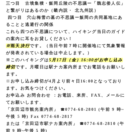
三つ目 古墳集積・飯岡丘陵の不思議ー「魏志倭人伝」
と繋がリはあるのか（畿内説・ 北九州説）
四つ目 穴山梅雪の墓の不思議ー飯岡の共同墓地にあ
ることと逃避行の関係
これら四つの不思議について、ハイキング当日のガイド
の案内に耳をお貸しください！
※
雨天
決行
です。（当日午前７時に開催地にて気象警報
が発表されている場合は中止します。）
※このハイキングは
5月17日（金）16:00がお申し込み
締切
です。月曜日は駅ナカ案内所までお電話をお願いし
ます。
※
お申し込み締切が4月より前々日16:00となっており
ます。お気をつけください。
お申込み お問合わせ ：お電話、来所、FAX、メールに
てお願いします
。
「京田辺市観光案内所」 ☎︎0774-68-2801 (午前 9 時~
午後 5 時) Fax 0774-68-2817
または「京田辺市駅ナカ案内所」 ☎︎0774-68-2810 (午
前 9 時~午後 5 時)