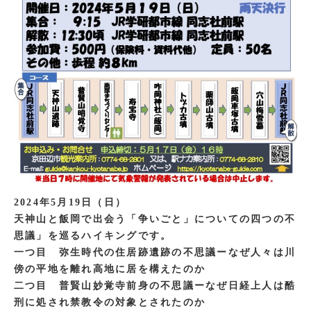
2024年5月19日（日）
天神山と飯岡で出会う「争いごと」についての四つの不
思議」を巡るハイキングです。
一つ目 弥生時代の住居跡遺跡の不思議ーなぜ人々は川
傍の平地を離れ高地に居を構えたのか
二つ目 普賢山妙覚寺前身の不思議ーなぜ日経上人は酷
刑に処され禁教令の対象とされたのか