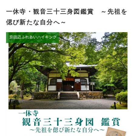
一休寺・観音三十三身図鑑賞 ～先祖を
偲び新たな自分へ～