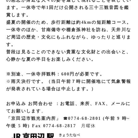
の慈悲が身近な人々の姿を通して現れることを表してい
ます。一休寺で年1回だけ公開される三十三観音図を鑑
賞します。
盛夏の開催のため、歩行距離は約4kmの短距離コース。
一休寺のほか、甘南備寺や棚倉孫神社を訪ね、天井川な
ど周辺の歴史・文化にもふれながら、ゆったりと巡りま
す。
普段は見ることのできない貴重な文化財との出会いと、
心静かな夏の半日をお楽しみください。
※別途、一休寺拝観料：600円が必要です。
※
雨天決行です。（当日午前７時に開催地にて気象警報
が発表されている場合は中止します。）
お申込み お問合わせ ：お電話、来所、FAX、メールに
てお願いします
。
「京田辺市観光案内所」 ☎︎0774-68-2801 (午前 9 時~
午後 5 時) Fax 0774-68-2817
月曜休