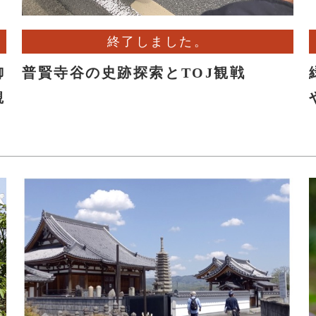
終了しました。
御
普賢寺谷の史跡探索とTOJ観戦
観