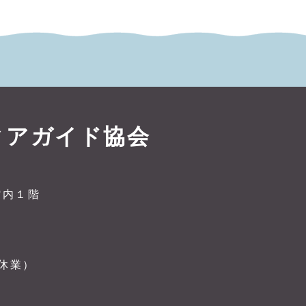
ィアガイド協会
館内１階
曜休業）